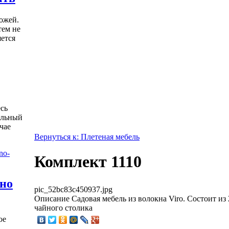
ожей.
тем не
яется
есь
альный
чае
Вернуться к: Плетеная мебель
Комплект 1110
жно
pic_52bc83c450937.jpg
Описание
Садовая мебель из волокна Viro. Состоит из 
чайного столика
ое