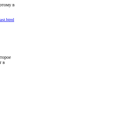
этому в
оторое
т в