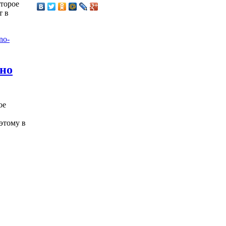
оторое
т в
жно
ое
этому в