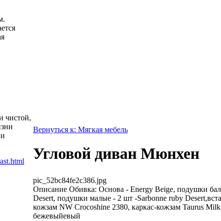
м.
ется
ая
и чистой,
изни
Вернуться к: Мягкая мебель
ки
Угловой диван Мюнхен
pic_52bc84fe2c386.jpg
Описание
Обивка: Основа - Energy Beige, подушки бал
Desert, подушки малые - 2 шт -Sarbonne ruby Desert,вста
кожзам NW Crocoshine 2380, каркас-кожзам Taurus Milk
бежевыйевый