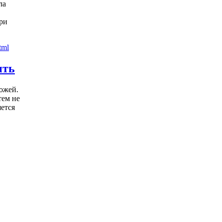
ла
ри
ить
ожей.
тем не
яется