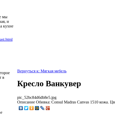
е мы
ая, и
а кухне
Вернуться к: Мягкая мебель
оторое
т в
Кресло Ванкувер
pic_52bc84d6db8e5.jpg
Описание
Обивка: Consul Madras Canvas 1510 кожа. Ц
ве