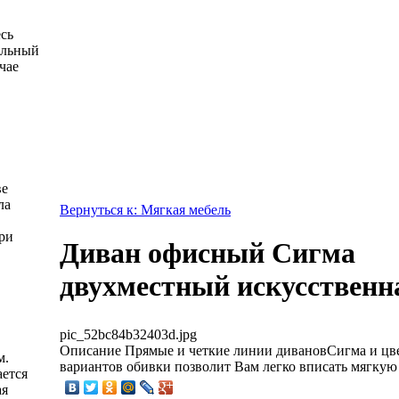
есь
альный
чае
ве
ла
Вернуться к: Мягкая мебель
ри
Диван офисный Сигма
двухместный искусственн
pic_52bc84b32403d.jpg
Описание
Прямые и четкие линии дивановСигма и цве
м.
вариантов обивки позволит Вам легко вписать мягкую 
ется
ая