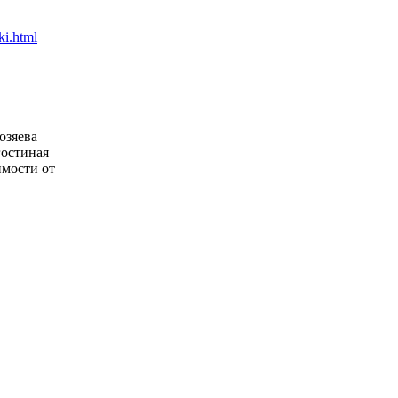
озяева
гостиная
имости от