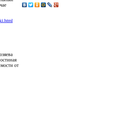
чае
озяева
гостиная
имости от