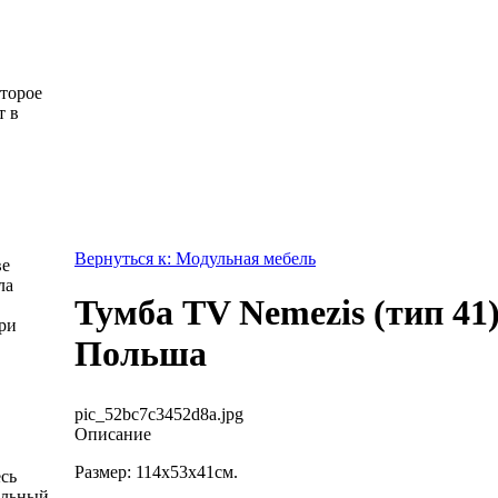
оторое
т в
Вернуться к: Модульная мебель
ве
ла
Тумба TV Nemezis (тип 41)
ри
Польша
pic_52bc7c3452d8a.jpg
Описание
Размер: 114х53х41см.
есь
альный