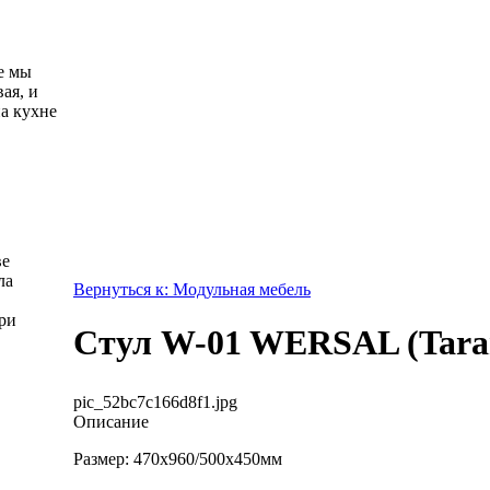
е мы
ая, и
а кухне
ве
ла
Вернуться к: Модульная мебель
ри
Стул W-01 WERSAL (Tara
pic_52bc7c166d8f1.jpg
Описание
Размер: 470х960/500х450мм