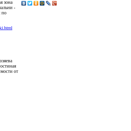
я зона
пальни -
 по
озяева
гостиная
имости от