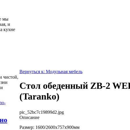
е мы
ая, и
а кухне
Вернуться к: Модульная мебель
и чистой,
изни
Стол обеденный ZB-2 W
ки
(Taranko)
pic_52bc7c19899d2.jpg
Описание
жно
Размер: 1600/2600х757х900мм