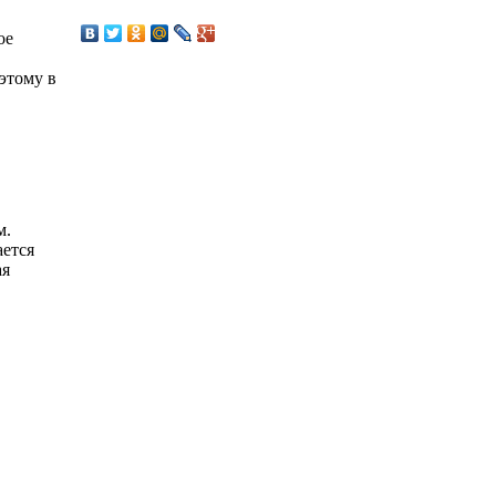
ое
этому в
м.
ется
ая