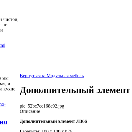
и чистой,
изни
ки
Вернуться к: Модульная мебель
е мы
ая, и
Дополнительный элемент
а кухне
pic_52bc7cc168e92.jpg
Описание
жно
Дополнительный элемент Л366
Габариты: 100 x 100 x h76