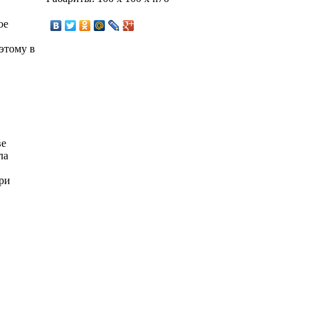
ое
этому в
ве
ла
ри