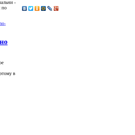
пальни -
 по
жно
ое
этому в