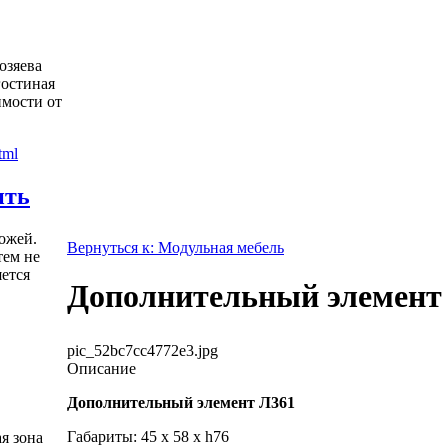
озяева
гостиная
имости от
ить
ожей.
Вернуться к: Модульная мебель
тем не
яется
Дополнительный элемент
pic_52bc7cc4772e3.jpg
Описание
Дополнительный элемент Л361
Габариты: 45 x 58 x h76
я зона