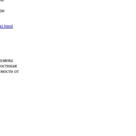
ри
озяева
гостиная
имости от