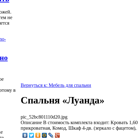
ожей.
тем не
яется
жно
ое
Вернуться к: Мебель для спальни
этому в
Спальня «Луанда»
pic_52bc801110d20.jpg
Описание
В стоимость комплекта входит: Кровать 1,60
прикроватная, Комод, Шкаф 4-дв. (зеркало с фацетом),
ве
ла