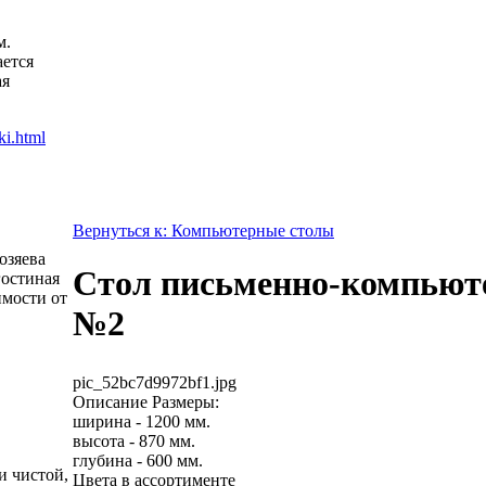
м.
ется
ая
Вернуться к: Компьютерные столы
озяева
Стол письменно-компью
гостиная
имости от
№2
pic_52bc7d9972bf1.jpg
Описание
Размеры:
ширина - 1200 мм.
высота - 870 мм.
глубина - 600 мм.
и чистой,
Цвета в ассортименте