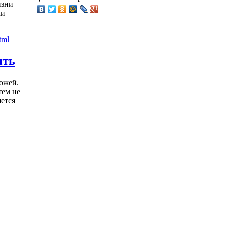
изни
ки
ить
ожей.
тем не
яется