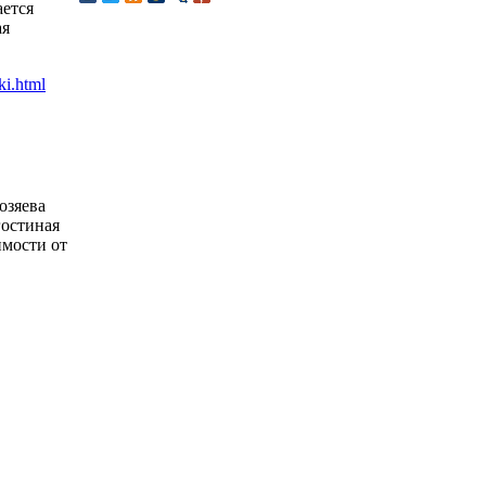
ется
ая
озяева
гостиная
имости от