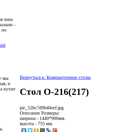
я зона
пальни -
 по
Вернуться к: Компьютерные столы
е мы
ая, и
а кухне
Стол О-216(217)
pic_52bc7d9640eef.jpg
Описание
Размеры:
ширина - 1440*900мм.
высота - 755 мм.
м.