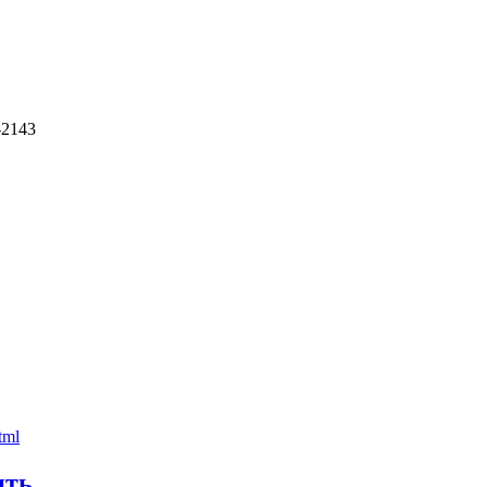
-2143
ить