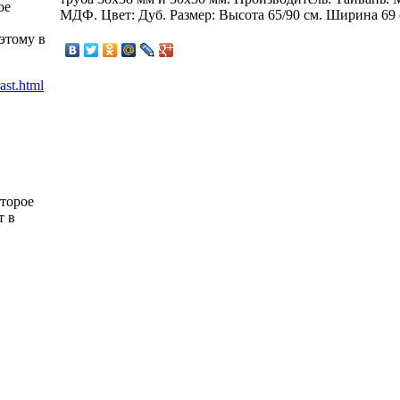
ое
МДФ. Цвет: Дуб. Размер: Высота 65/90 см. Ширина 69 
этому в
оторое
т в