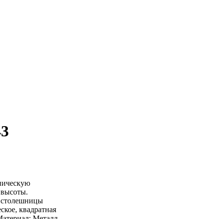
43
опическую
 высоты.
х столешницы
ское, квадратная
Материал: Металл,