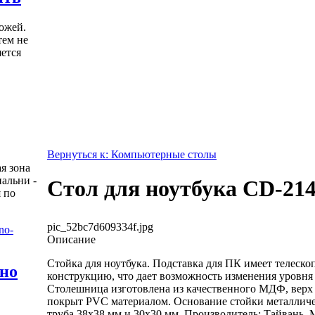
ожей.
тем не
яется
Вернуться к: Компьютерные столы
я зона
пальни -
Стол для ноутбука CD-21
 по
pic_52bc7d609334f.jpg
Описание
Стойка для ноутбука. Подставка для ПК имеет телеск
жно
конструкцию, что дает возможность изменения уровня
Столешница изготовлена из качественного МДФ, вер
покрыт PVC материалом. Основание стойки металличе
труба 38х38 мм и 30х30 мм. Производитель: Тайвань. 