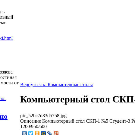
есь
альный
чае
озяева
гостиная
имости от
Вернуться к: Компьютерные столы
Компьютерный стол СКП
жно
pic_52bc7d83d5758.jpg
Описание
Компьютерный стол СКП-1 №5 Студент-3 Ра
1200/950/600