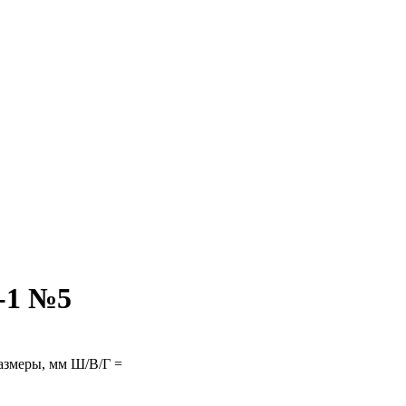
-1 №5
змеры, мм Ш/В/Г =