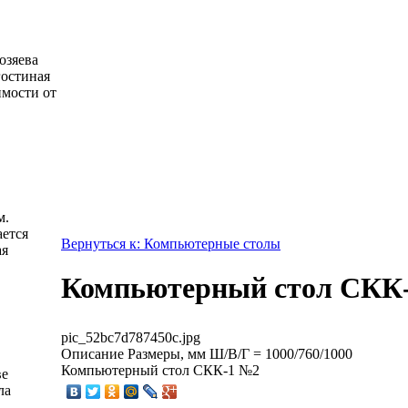
озяева
гостиная
имости от
м.
ется
Вернуться к: Компьютерные столы
ая
Компьютерный стол СКК
pic_52bc7d787450c.jpg
Описание
Размеры, мм Ш/В/Г = 1000/760/1000
Компьютерный стол СКК-1 №2
ве
ла