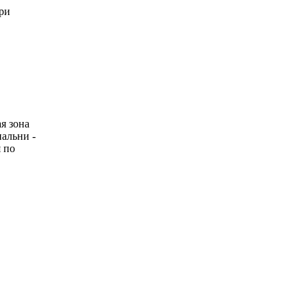
ри
я зона
пальни -
 по