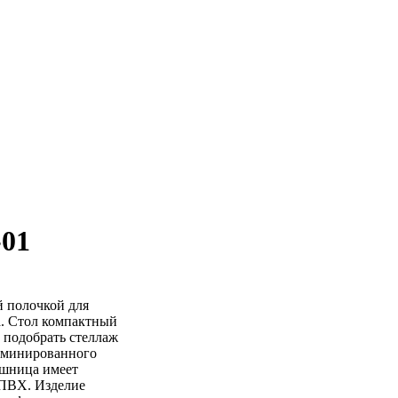
01
 полочкой для
а. Стол компактный
 подобрать стеллаж
ламинированного
ешница имеет
 ПВХ. Изделие