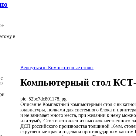
жно
ое
этому в
Вернуться к: Компьютерные столы
ве
Компьютерный стол КСТ-
ла
ри
pic_52bc7dc801178.jpg
Описание
Компактный компьютерный стол с выкатной
клавиатуры, полками для системного блока и принтер
и не занимает много места, при желании к нему можно
или тумбу. Cтол изготовлен из высококачественного 
ДСП российского производства толщиной 16мм, стол
скругленные края и отделана противоударным кантом
м.