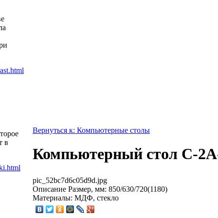
ве
ла
ри
Вернуться к: Компьютерные столы
оторое
т в
Компьютерный стол C-2A
pic_52bc7d6c05d9d.jpg
Описание
Размер, мм: 850/630/720(1180)
Материалы: МДФ, стекло