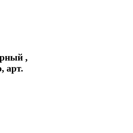
рный ,
, арт.