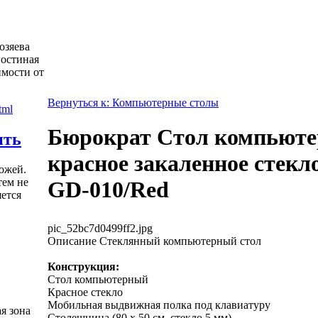
озяева
гостиная
имости от
Вернуться к: Компьютерные столы
Бюрократ Стол компьюте
ить
красное закаленное стекло
ожей.
тем не
GD-010/Red
яется
pic_52bc7d0499ff2.jpg
Описание
Стеклянный компьютерный стол
Конструкция:
Стол компьютерный
Красное стекло
Мобильная выдвижная полка под клавиатуру
я зона
Столешница (80 x 50 см, стекло 5 мм)