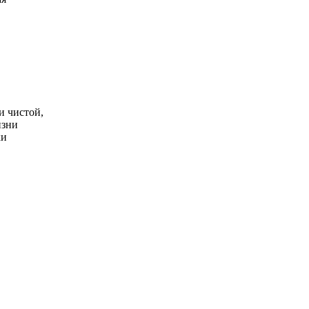
и чистой,
изни
ки