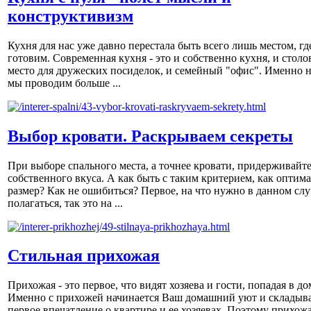
конструктивизм
Кухня для нас уже давно перестала быть всего лишь местом, гд
готовим. Современная кухня - это и собственно кухня, и столов
место для дружеских посиделок, и семейный "офис". Именно н
мы проводим больше ...
Выбор кровати. Раскрываем секреты
При выборе спального места, а точнее кровати, придерживайт
собственного вкуса. А как быть с таким критерием, как оптим
размер? Как не ошибиться? Первое, на что нужно в данном слу
полагаться, так это на ...
Стильная прихожая
Прихожая - это первое, что видят хозяева и гости, попадая в до
Именно с прихожей начинается Ваш домашний уют и складыва
первое впечатление о квартире и ее хозяевах. Поэтому прихож