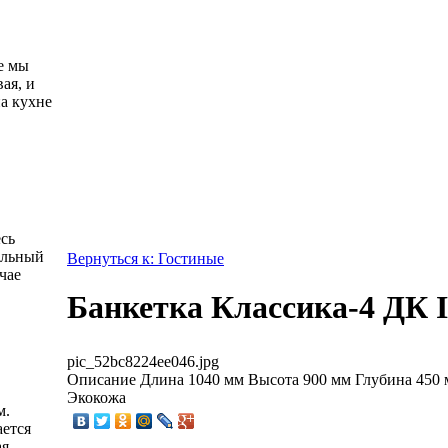
е мы
ая, и
а кухне
есь
альный
Вернуться к: Гостиные
чае
Банкетка Классика-4 ДК 
pic_52bc8224ee046.jpg
Описание
Длина 1040 мм Высота 900 мм Глубина 450 
Экокожа
м.
ется
ая