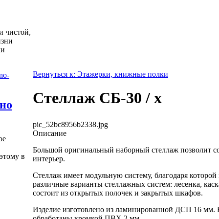
и чистой,
изни
ки
Вернуться к: Этажерки, книжные полки
Стеллаж СБ-30 / х
жно
pic_52bc8956b2338.jpg
Описание
ое
Большой оригинальный наборный стеллаж позволит с
этому в
интерьер.
Стеллаж имеет модульную систему, благодаря которой
различные варианты стеллажных систем: лесенка, каск
состоит из открытых полочек и закрытых шкафов.
Изделие изготовлено из ламинированной ДСП 16 мм. 
обработаны кромкой ПВХ 2 мм.